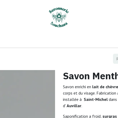
il
À propos de nous
Les points de vente
Boutique
Co
Savon Menth
Savon enrichi en
lait de chèvr
corps et du visage. Fabrication
installée à
Saint-Michel
dans
d'
Auvillar
.
Saponification a froid,
surgras