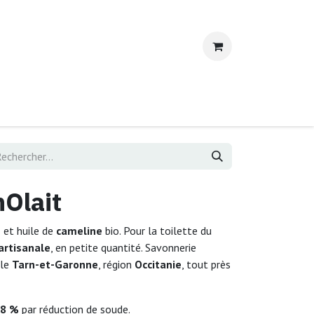
ntactez-nous
Olait
e
et huile de
cameline
bio. Pour la toilette du
artisanale
, en petite quantité. Savonnerie
 le
Tarn-et-Garonne
, région
Occitanie
, tout près
 8 %
par réduction de soude.