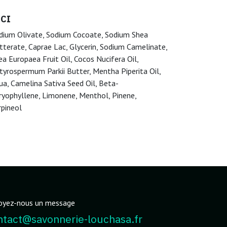
NCI
dium Olivate, Sodium Cocoate, Sodium Shea
tterate, Caprae Lac, Glycerin, Sodium Camelinate,
ea Europaea Fruit Oil, Cocos Nucifera Oil,
tyrospermum Parkii Butter, Mentha Piperita Oil,
ua, Camelina Sativa Seed Oil, Beta-
ryophyllene, Limonene, Menthol, Pinene,
rpineol
oyez-nous un message
ntact@savonnerie-louchasa.fr