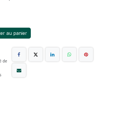
er au panier
é de
s