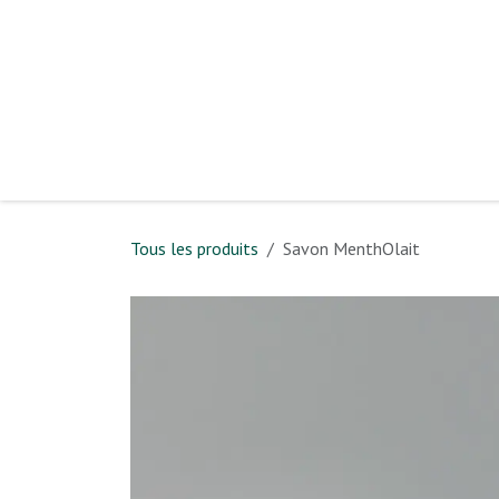
Se rendre au contenu
Page d'accue
Tous les produits
Savon MenthOlait