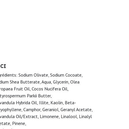
NCI
grédients: Sodium Olivate, Sodium Cocoate,
dium Shea Butterate, Aqua, Glycerin, Olea
ropaea Fruit Oil, Cocos Nucifera Oil,
tyrospermum Parkii Butter,
vandula Hybrida Oil, Illite, Kaolin, Beta-
ryophyllene, Camphor, Geraniol, Geranyl Acetate,
vandula Oil/Extract, Limonene, Linalool, Linalyl
etate, Pinene,