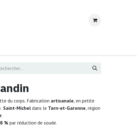
ntactez-nous
vandin
tte du corps. Fabrication
artisanale
, en petite
 à
Saint-Michel
dans le
Tarn-et-Garonne
, région
r
.
 8 %
par réduction de soude.