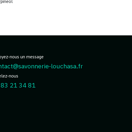
rpineol
oyez-nous un message
ntact@savonnerie-louchasa.fr
elez-nous
 83 21 34 81