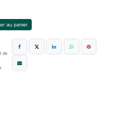
er au panier
é de
s