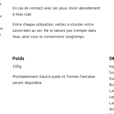
e
En cas de contact avec les yeux, rincer abondement
à l'eau clair.
er
Entre chaque utilisation, veillez a stocker votre
es
savon bien au sec. Ne le laissez pas tremper dans
l
l'eau, ainsi vous le conserverez longtemps.
Poids
I
100g
In
n
So
Prochainement d'autre poids et formes fantaisie
Eu
seront disponible
Bu
La
ca
La
Ac