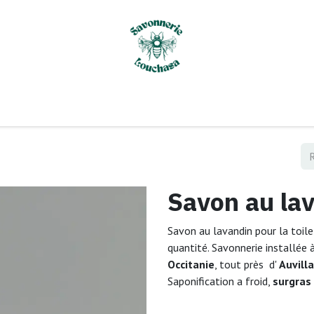
il
À propos de nous
Les points de vente
Boutique
Co
Savon au la
Savon au lavandin pour la toile
quantité. Savonnerie installée
Occitanie
, tout près d'
Auvilla
Saponification a froid,
surgras