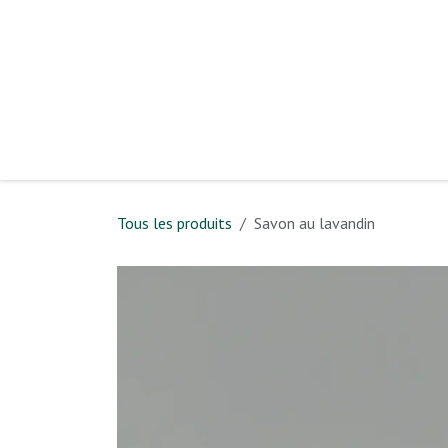
Se rendre au contenu
Page d'accue
Tous les produits
Savon au lavandin